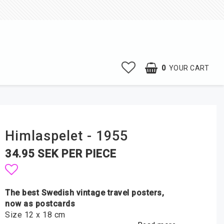
0
YOUR CART
Himlaspelet - 1955
34.95 SEK PER PIECE
Add to list of favorites
The best Swedish vintage travel posters,
now as postcards
Size 12 x 18 cm