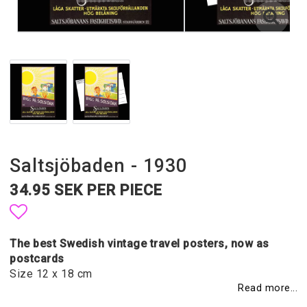
Saltsjöbaden - 1930
34.95 SEK PER PIECE
Add to list of favorites
The best Swedish vintage travel posters, now as
postcards
Size 12 x 18 cm
Read more...