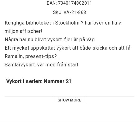
EAN: 7340174802011
SKU: VA-21-868
Kungliga biblioteket i Stockholm ? har över en halv 
miljon affischer! 
Några har nu blivit vykort, fler är på väg 
Ett mycket uppskattat vykort att både skicka och att få. 
Rama in, present-tips?. 
Samlarvykort, var med från start 
 Vykort i serien: Nummer 21 
Jamen heter det Solsidan så måste det väl vara 
SHOW MORE
toppen? Då, på 30-talet, rena rama landsorten. Idag 
kanske man inte behöver göra tjusiga affischer för att 
folk att flytta dit. 