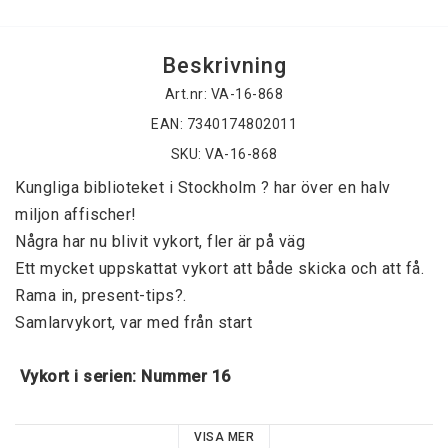
Beskrivning
Art.nr: VA-16-868
EAN: 7340174802011
SKU: VA-16-868
Kungliga biblioteket i Stockholm ? har över en halv 
miljon affischer! 
Några har nu blivit vykort, fler är på väg 
Ett mycket uppskattat vykort att både skicka och att få. 
Rama in, present-tips?. 
Samlarvykort, var med från start 
 Vykort i serien: Nummer 16 
Varje år sedan 1941 har pjäsen satts upp i Leksand. 
VISA MER