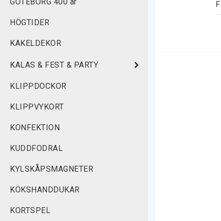
GÖTEBORG 400 år
F
F
HÖGTIDER
KAKELDEKOR
i
KALAS & FEST & PARTY
B
i
KLIPPDOCKOR
Å
KLIPPVYKORT
d
KONFEKTION
KUDDFODRAL
 
KYLSKÅPSMAGNETER
 
KÖKSHANDDUKAR
<
KORTSPEL
N