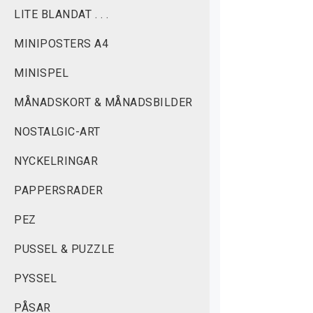
S
LITE BLANDAT . . .
I
MINIPOSTERS A4
H
MINISPEL
K
MÅNADSKORT & MÅNADSBILDER
D
NOSTALGIC-ART
i
NYCKELRINGAR
S
a
PAPPERSRADER
d
PEZ
s
k
PUSSEL & PUZZLE
H
PYSSEL
i
PÅSAR