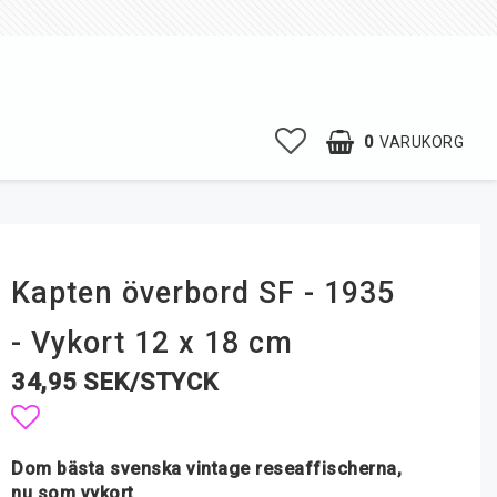
0
VARUKORG
Kapten överbord SF - 1935
- Vykort 12 x 18 cm
34,95 SEK/STYCK
Lägg till i favoritlistan
Dom bästa svenska vintage reseaffischerna,
nu som vykort