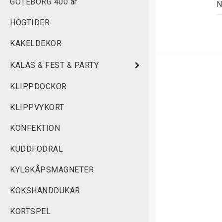
GÖTEBORG 400 år
N
u
HÖGTIDER
s
KAKELDEKOR
KALAS & FEST & PARTY
 
KLIPPDOCKOR
 
KLIPPVYKORT
 
KONFEKTION
C
KUDDFODRAL
n
H
KYLSKÅPSMAGNETER
KÖKSHANDDUKAR
C
K
KORTSPEL
s