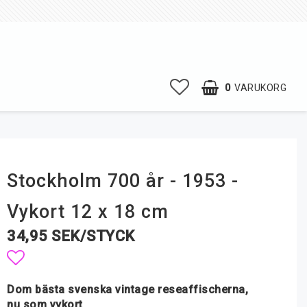
0
VARUKORG
Stockholm 700 år - 1953 -
Vykort 12 x 18 cm
34,95 SEK/STYCK
Lägg till i favoritlistan
Dom bästa svenska vintage reseaffischerna,
nu som vykort