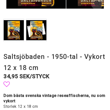
Saltsjöbaden - 1950-tal - Vykort
12 x 18 cm
34,95 SEK/STYCK
Lägg till i favoritlistan
Dom bästa svenska vintage reseaffischerna, nu som
vykort
Storlek 12 x 18 cm