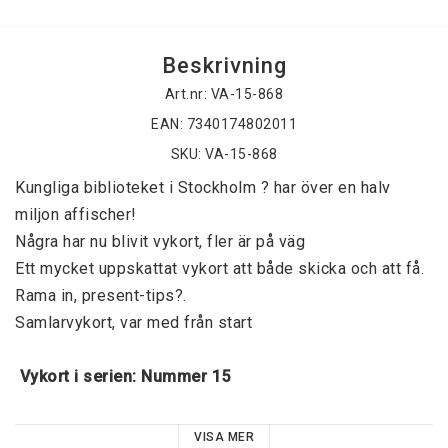
Beskrivning
Art.nr: VA-15-868
EAN: 7340174802011
SKU: VA-15-868
Kungliga biblioteket i Stockholm ? har över en halv 
miljon affischer! 
Några har nu blivit vykort, fler är på väg 
Ett mycket uppskattat vykort att både skicka och att få. 
Rama in, present-tips?. 
Samlarvykort, var med från start 
 Vykort i serien: Nummer 15 
Sommaren är här, det blåser och båtarna har fulla segel. 
VISA MER