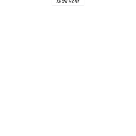
SHOW MORE
Samlarobjekt 
 Text: 
 Maria Frensborg 
 Bild: 
 Veronica Ljunglöf 
 Förlag: 
 Bonnier-Carlsen 
 Mått: 
 10 x 10 cm 
 Serie: 
 217