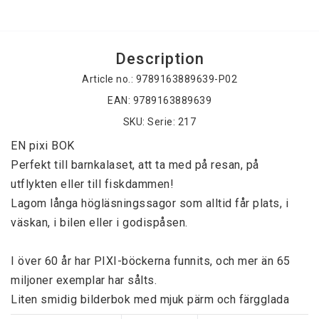
Description
Article no.: 9789163889639-P02
EAN: 9789163889639
SKU: Serie: 217
EN pixi BOK 
Perfekt till barnkalaset, att ta med på resan, på 
utflykten eller till fiskdammen! 
Lagom långa högläsningssagor som alltid får plats, i 
väskan, i bilen eller i godispåsen. 
I över 60 år har PIXI-böckerna funnits, och mer än 65 
miljoner exemplar har sålts. 
Liten smidig bilderbok med mjuk pärm och färgglada 
illustrationer. 