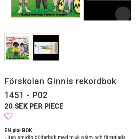
Förskolan Ginnis rekordbok
1451 - P02
20 SEK PER PIECE
Add to list of favorites
EN pixi BOK
Liten smidig bilderbok med mjuk pärm och färgglada