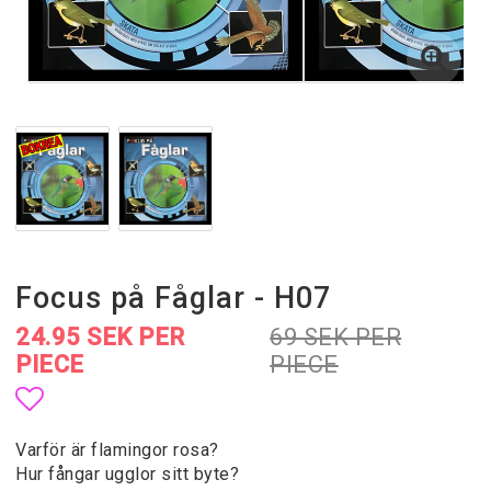
Focus på Fåglar - H07
24.95 SEK PER
69 SEK PER
PIECE
PIECE
Add to list of favorites
Varför är flamingor rosa?
Hur fångar ugglor sitt byte?