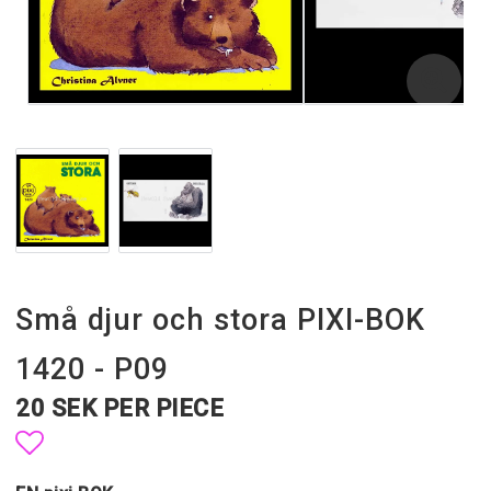
Små djur och stora PIXI-BOK
1420 - P09
20 SEK PER PIECE
Add to list of favorites