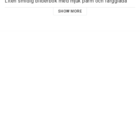
Liten smidig bilderbok med mjuk pärm och färgglada 
illustrationer. 
SHOW MORE
Samlarobjekt 
 Text: 
 Christina Alvner 
 Bild: 
 Christina Alvner 
 Förlag: 
 Bonnier-Carlsen 
 Mått: 
 10 x 10 cm 
 Serie: 
 213 
 Nummer: 
 1420 
 ISBN: 
 978-91-638-6218-2