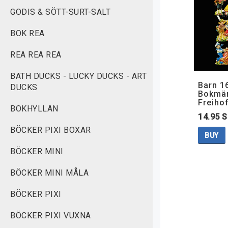
GODIS & SÖTT-SURT-SALT
BOK REA
REA REA REA
BATH DUCKS - LUCKY DUCKS - ART
Barn 16
DUCKS
Bokmär
Freiho
BOKHYLLAN
14.95 
BÖCKER PIXI BOXAR
BUY
BÖCKER MINI
BÖCKER MINI MÅLA
BÖCKER PIXI
BÖCKER PIXI VUXNA