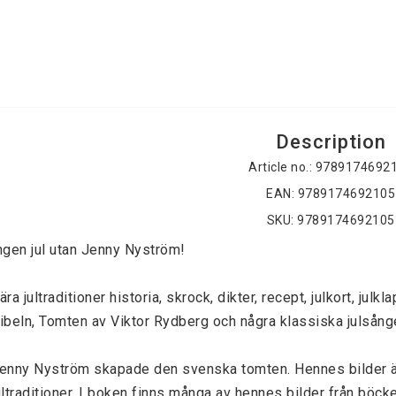
Description
Article no.: 9789174692
EAN: 9789174692105
SKU: 9789174692105
ngen jul utan Jenny Nyström!
ära jultraditioner historia, skrock, dikter, recept, julkort, jul
ibeln, Tomten av Viktor Rydberg och några klassiska julsånger
enny Nyström skapade den svenska tomten. Hennes bilder är 
ultraditioner. I boken finns många av hennes bilder från böcker