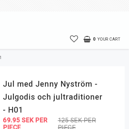
0
YOUR CART
1
Jul med Jenny Nyström -
Julgodis och jultraditioner
- H01
69.95 SEK PER
125 SEK PER
PIECE
PIECE