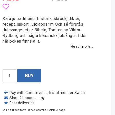
Add to list of favorites
Kära jultraditioner historia, skrock, dikter,
recept, julkort, julklappsrim Och så förstås
Julevangeliet ur Bibeln, Tomten av Viktor
Rydberg och några klassiska julsånger. I den
här boken finns allt.
Read more...
BUY
Pay with Card, Invoice, Installment or Swish
Shop 24 hours a day
Fast deliveries
\* Edit these rows under Content > Article page