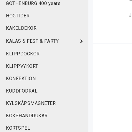
GOTHENBURG 400 years
J
HÖGTIDER
f
KAKELDEKOR
k
KALAS & FEST & PARTY
F
KLIPPDOCKOR
S
A
KLIPPVYKORT
D
KONFEKTION
V
KUDDFODRAL
KYLSKÅPSMAGNETER
KÖKSHANDDUKAR
KORTSPEL