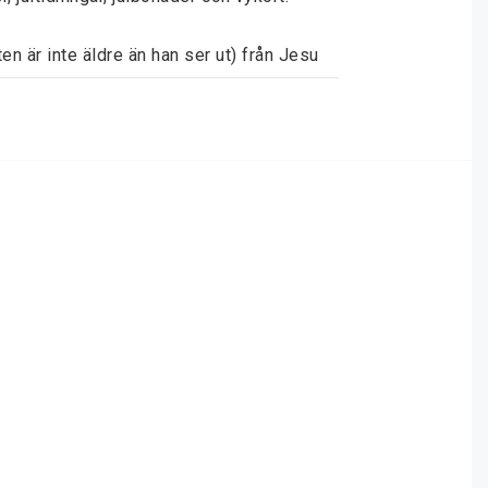
n är inte äldre än han ser ut) från Jesu 
 är ofta kryddade med roliga och kvicka 