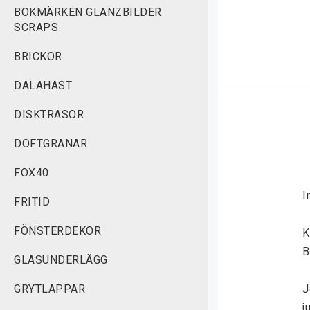
BOKMÄRKEN GLANZBILDER
SCRAPS
BRICKOR
DALAHÄST
DISKTRASOR
DOFTGRANAR
FOX40
I
FRITID
FÖNSTERDEKOR
K
B
GLASUNDERLÄGG
GRYTLAPPAR
J
j