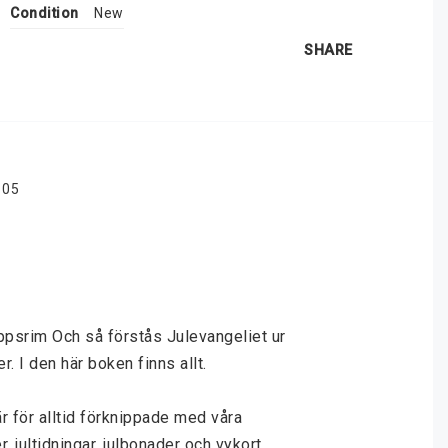
Condition
New
SHARE
105
klappsrim Och så förstås Julevangeliet ur 
. I den här boken finns allt.
för alltid förknippade med våra 
, jultidningar, julbonader och vykort.