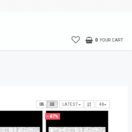
0
YOUR CART
LATEST
48
- 87%