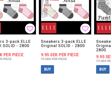
Add to list of favorites
Add to list of favorites
Add to lis
Add to lis
rs 3-pack ELLE
Sneakers 3-pack ELLE
Sneake
l SOLID - 2800
Original SOLID - 2800
Origin
2800
EK PER PIECE
9.95 SEK PER PIECE
9.95 SE
ER PIECE
79 SEK PER PIECE
79 SEK PE
BUY
BUY