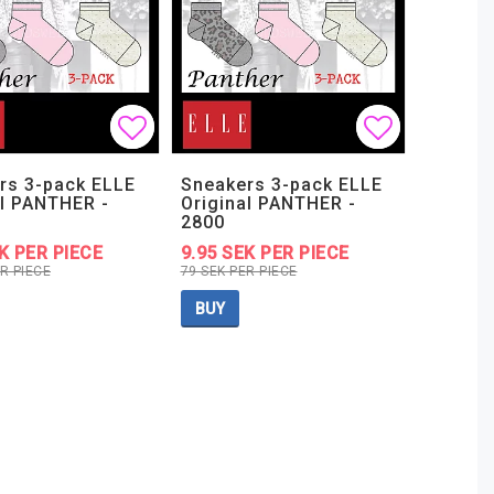
t of favorites
t of favorites
Add to list of favorites
Add to list of favorites
Add to lis
Add to lis
rs 3-pack ELLE
Sneakers 3-pack ELLE
al PANTHER -
Original PANTHER -
2800
K PER PIECE
9.95 SEK PER PIECE
R PIECE
79 SEK PER PIECE
BUY