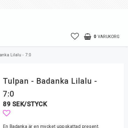
0
VARUKORG
nka Lilalu - 7:0
Tulpan - Badanka Lilalu -
7:0
89 SEK/STYCK
Lägg till i favoritlistan
En Badanka är en mycket uppskattad present.