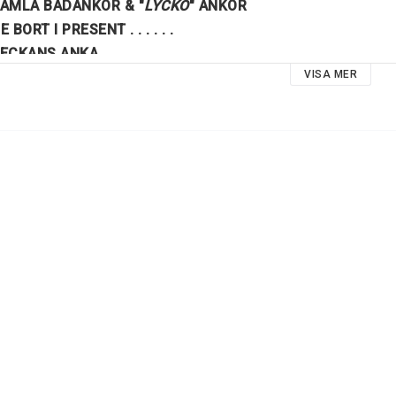
AMLA BADANKOR & "
LYCKO
" ANKOR
E BORT I PRESENT . . . . . . 
ECKANS ANKA . . . . 
VISA MER
ÄST DENNA VECKA . . . . . 
ECKANS MEDARBETARE . . . . .
ICK OFF - BESTÄLL ANKOR . . . . 
IN KÄRLEK . . . . 
N GOO KOMPIS . . . . 
EGRÄNSAD UPPLAGA
evereras i plastförpackning, original
amlarobjekt