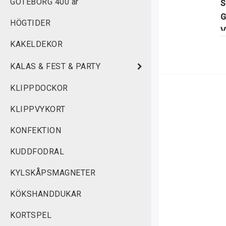
GÖTEBORG 400 år
S
G
HÖGTIDER
V
KAKELDEKOR
B
V
KALAS & FEST & PARTY
K
M
KLIPPDOCKOR
E
KLIPPVYKORT
B
KONFEKTION
L
S
KUDDFODRAL
KYLSKÅPSMAGNETER
KÖKSHANDDUKAR
KORTSPEL