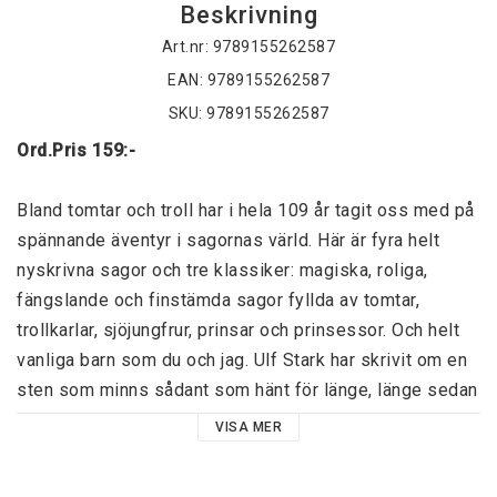
Beskrivning
Art.nr: 9789155262587
EAN: 9789155262587
SKU: 9789155262587
Ord.Pris 159:-
Bland tomtar och troll har i hela 109 år tagit oss med på 
spännande äventyr i sagornas värld. Här är fyra helt 
nyskrivna sagor och tre klassiker: magiska, roliga, 
fängslande och finstämda sagor fyllda av tomtar, 
trollkarlar, sjöjungfrur, prinsar och prinsessor. Och helt 
vanliga barn som du och jag. Ulf Stark har skrivit om en 
sten som minns sådant som hänt för länge, länge sedan 
och som funderar över sin plats i världen. Inger 
VISA MER
Edelfeldt tecknar och berättar om prinsessan Graciella 
som på sin födelsedag får en annorlunda present från 