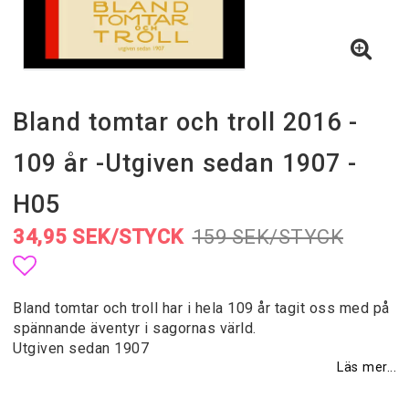
Bland tomtar och troll 2016 -
109 år -Utgiven sedan 1907 -
H05
34,95 SEK/STYCK
159 SEK/STYCK
Lägg till i favoritlistan
Bland tomtar och troll har i hela 109 år tagit oss med på
spännande äventyr i sagornas värld.
Utgiven sedan 1907
Läs mer...