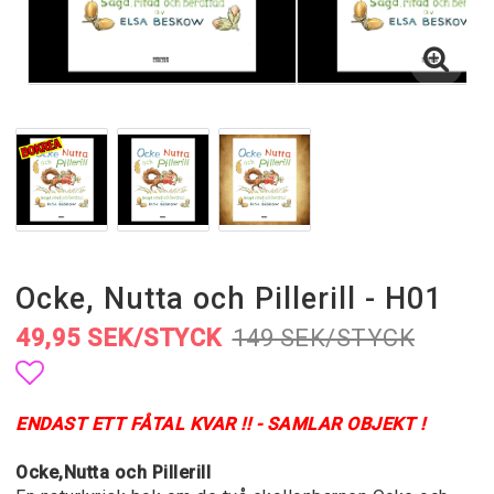
Ocke, Nutta och Pillerill - H01
49,95 SEK/STYCK
149 SEK/STYCK
Lägg till i favoritlistan
ENDAST ETT FÅTAL KVAR !! - SAMLAR OBJEKT !
Ocke,Nutta och Pillerill