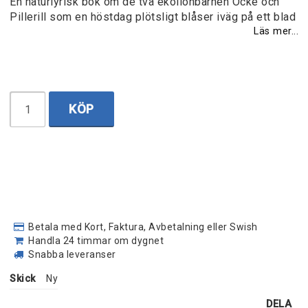
En naturlyrisk bok om de två ekollonbarnen Ocke och
Pillerill som en höstdag plötsligt blåser iväg på ett blad
Läs mer...
KÖP
Betala med Kort, Faktura, Avbetalning eller Swish
Handla 24 timmar om dygnet
Snabba leveranser
Skick
Ny
DELA