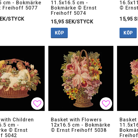
5 cm - Bokmärke
11.5x16.5 cm -
16.5x1
t Freihoff 5077
Bokmärke © Ernst
© Erns
Freihoff 5074
SEK/STYCK
15,95 
15,95 SEK/STYCK
KÖP
KÖP
Lägg till i favoritlistan
Lägg till i favoritlistan
Lägg till i
Lägg till i
 with Children
Basket with Flowers
Basket
6.5 cm -
12x16.5 cm - Bokmärke
11.5x1
ke © Ernst
© Ernst Freihoff 5038
Bokmär
ff 5042
Freiho