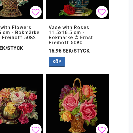
 favoritlistan
 favoritlistan
Lägg till i favoritlistan
Lägg till i favoritlistan
Lägg till i
Lägg till i
 with Flowers
Vase with Roses
5 cm - Bokmärke
11.5x16.5 cm -
t Freihoff 5082
Bokmärke © Ernst
Freihoff 5080
SEK/STYCK
15,95 SEK/STYCK
KÖP