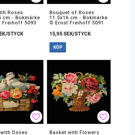
 favoritlistan
 favoritlistan
Lägg till i favoritlistan
Lägg till i favoritlistan
Lägg till i
Lägg till i
ith Roses
Bouquet of Roses
5 cm - Bokmärke
11.5x16 cm - Bokmärke
t Freihoff 5093
© Ernst Freihoff 5091
SEK/STYCK
15,95 SEK/STYCK
KÖP
 favoritlistan
 favoritlistan
Lägg till i favoritlistan
Lägg till i favoritlistan
Lägg till i
Lägg till i
 with Doves
Basket with Flowers