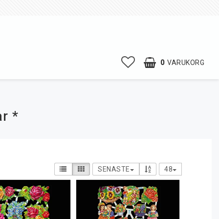
0
VARUKORG
r *
SENASTE
48