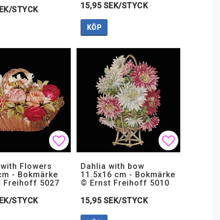
15,95 SEK/STYCK
SEK/STYCK
KÖP
 favoritlistan
 favoritlistan
Lägg till i favoritlistan
Lägg till i favoritlistan
Lägg till i
Lägg till i
 with Flowers
Dahlia with bow
cm - Bokmärke
11.5x16 cm - Bokmärke
t Freihoff 5027
© Ernst Freihoff 5010
SEK/STYCK
15,95 SEK/STYCK