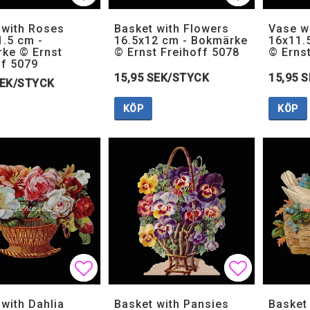
Lägg till i favoritlistan
Lägg till i favoritlistan
Lägg till i
Lägg till i
 with Roses
Basket with Flowers
Vase w
1.5 cm -
16.5x12 cm - Bokmärke
16x11.
ke © Ernst
© Ernst Freihoff 5078
© Erns
ff 5079
15,95 SEK/STYCK
15,95 
SEK/STYCK
KÖP
KÖP
Lägg till i favoritlistan
Lägg till i favoritlistan
Lägg till i
Lägg till i
 with Dahlia
Basket with Pansies
Basket