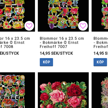
Lägg till i favoritlistan
Lägg till i favoritlistan
Lägg till i
Lägg till i
r 16 x 23.5 cm
Blommor 16 x 23.5 cm
Blommo
ärke © Ernst
- Bokmärke © Ernst
- Bokm
ff 7008
Freihoff 7007
Freiho
SEK/STYCK
14,95 SEK/STYCK
14,95 
KÖP
KÖP