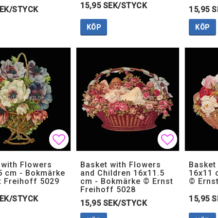
15,95 SEK/STYCK
SEK/STYCK
15,95 
KÖP
KÖP
Lägg till i favoritlistan
Lägg till i favoritlistan
Lägg till i
Lägg till i
 with Flowers
Basket with Flowers
Basket
5 cm - Bokmärke
and Children 16x11.5
16x11 
t Freihoff 5029
cm - Bokmärke © Ernst
© Erns
Freihoff 5028
SEK/STYCK
15,95 
15,95 SEK/STYCK