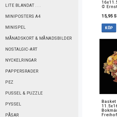
16x11.
LITE BLANDAT . . .
© Erns
15,95 
MINIPOSTERS A4
MINISPEL
KÖP
MÅNADSKORT & MÅNADSBILDER
NOSTALGIC-ART
NYCKELRINGAR
PAPPERSRADER
PEZ
PUSSEL & PUZZLE
Basket
PYSSEL
11.5x1
Bokmär
Freiho
PÅSAR