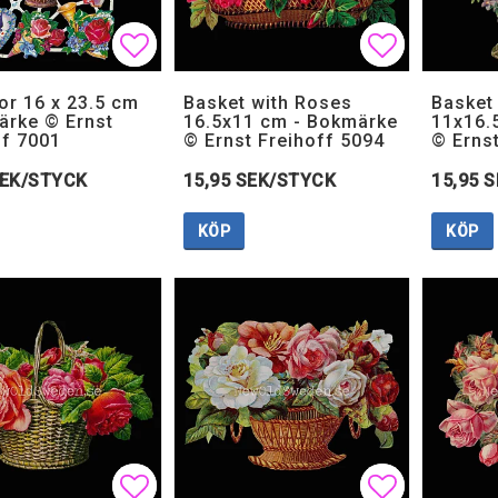
Lägg till i favoritlistan
Lägg till i favoritlistan
Lägg till i
Lägg till i
r 16 x 23.5 cm
Basket with Roses
Basket
ärke © Ernst
16.5x11 cm - Bokmärke
11x16.
ff 7001
© Ernst Freihoff 5094
© Erns
SEK/STYCK
15,95 SEK/STYCK
15,95 
KÖP
KÖP