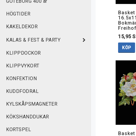
GÖTEBORG 400 år
Basket
HÖGTIDER
16.5x1
Bokmär
KAKELDEKOR
Freiho
15,95 
KALAS & FEST & PARTY
KÖP
KLIPPDOCKOR
KLIPPVYKORT
KONFEKTION
KUDDFODRAL
KYLSKÅPSMAGNETER
KÖKSHANDDUKAR
KORTSPEL
Basket