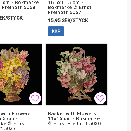
1 cm - Bokmärke
16.5x11.5 cm -
t Freihoff 5058
Bokmärke © Ernst
Freihoff 5057
SEK/STYCK
15,95 SEK/STYCK
KÖP
 favoritlistan
 favoritlistan
Lägg till i favoritlistan
Lägg till i favoritlistan
Lägg till i
Lägg till i
 with Flowers
Basket with Flowers
6.5 cm -
11x15 cm - Bokmärke
ke © Ernst
© Ernst Freihoff 5030
ff 5037