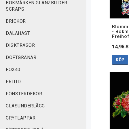
BOKMÄRKEN GLANZBILDER
SCRAPS
BRICKOR
Blommo
- Bokm
DALAHÄST
Freiho
DISKTRASOR
14,95 
DOFTGRANAR
KÖP
FOX40
FRITID
FÖNSTERDEKOR
GLASUNDERLÄGG
GRYTLAPPAR