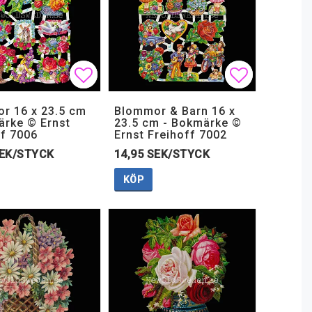
 favoritlistan
 favoritlistan
Lägg till i favoritlistan
Lägg till i favoritlistan
Lägg till i
Lägg till i
r 16 x 23.5 cm
Blommor & Barn 16 x
ärke © Ernst
23.5 cm - Bokmärke ©
ff 7006
Ernst Freihoff 7002
SEK/STYCK
14,95 SEK/STYCK
KÖP