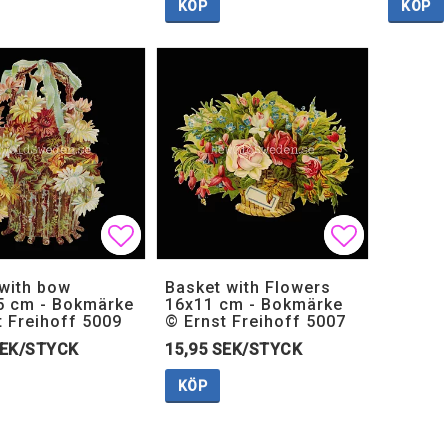
KÖP
KÖP
Lägg till i favoritlistan
Lägg till i favoritlistan
Lägg till i
Lägg till i
 with bow
Basket with Flowers
5 cm - Bokmärke
16x11 cm - Bokmärke
t Freihoff 5009
© Ernst Freihoff 5007
SEK/STYCK
15,95 SEK/STYCK
KÖP