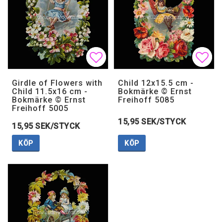
Lägg till i favoritlistan
Lägg till i favoritlistan
Lägg 
Lägg 
Girdle of Flowers with
Child 12x15.5 cm -
Child 11.5x16 cm -
Bokmärke © Ernst
Bokmärke © Ernst
Freihoff 5085
Freihoff 5005
15,95 SEK/STYCK
15,95 SEK/STYCK
KÖP
KÖP