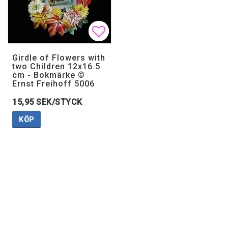
Lägg till i favoritlistan
Lägg till i favoritlistan
Girdle of Flowers with
two Children 12x16.5
cm - Bokmärke ©
Ernst Freihoff 5006
15,95 SEK/STYCK
KÖP