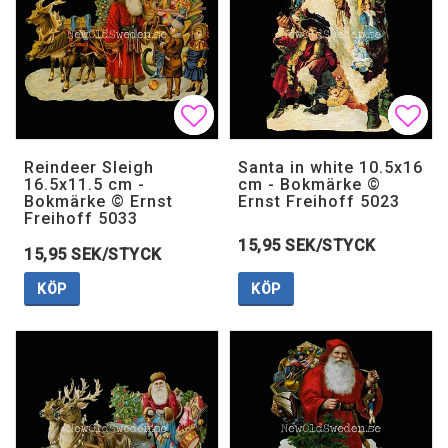
Lägg till i favoritlistan
Lägg till i favoritlistan
Lägg 
Lägg 
Reindeer Sleigh
Santa in white 10.5x16
16.5x11.5 cm -
cm - Bokmärke ©
Bokmärke © Ernst
Ernst Freihoff 5023
Freihoff 5033
15,95 SEK/STYCK
15,95 SEK/STYCK
KÖP
KÖP