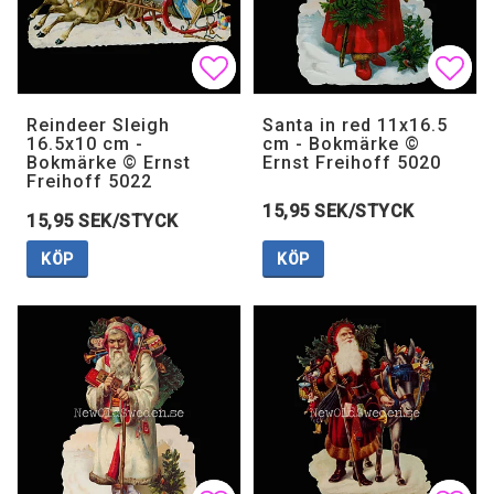
Lägg till i favoritlistan
Lägg till i favoritlistan
Lägg 
Lägg 
Reindeer Sleigh
Santa in red 11x16.5
16.5x10 cm -
cm - Bokmärke ©
Bokmärke © Ernst
Ernst Freihoff 5020
Freihoff 5022
15,95 SEK/STYCK
15,95 SEK/STYCK
KÖP
KÖP