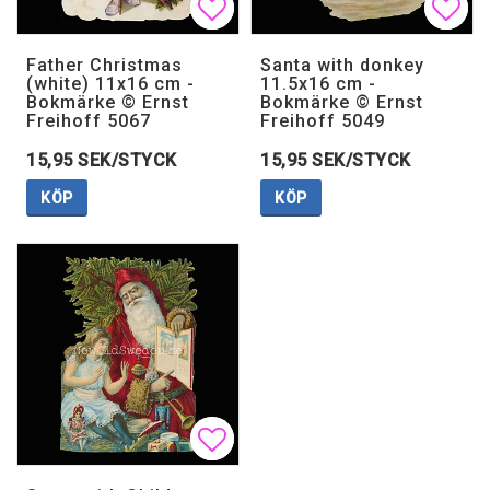
Lägg till i favoritlistan
Lägg till i favoritlistan
Lägg 
Lägg 
Father Christmas
Santa with donkey
(white) 11x16 cm -
11.5x16 cm -
Bokmärke © Ernst
Bokmärke © Ernst
Freihoff 5067
Freihoff 5049
15,95 SEK/STYCK
15,95 SEK/STYCK
KÖP
KÖP
Lägg till i favoritlistan
Lägg till i favoritlistan