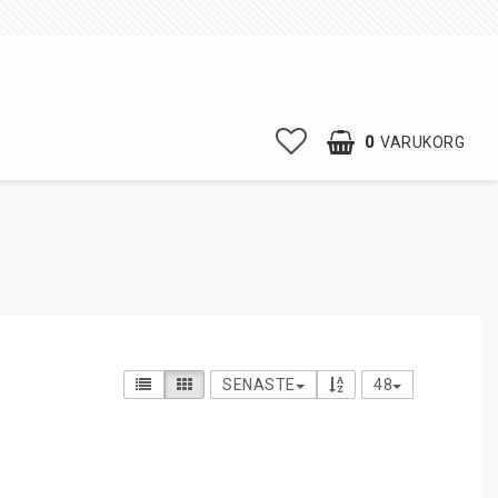
0
VARUKORG
SENASTE
48