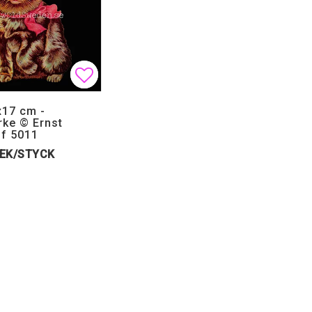
Lägg till i favoritlistan
Lägg till i favoritlistan
x17 cm -
ke © Ernst
ff 5011
SEK/STYCK