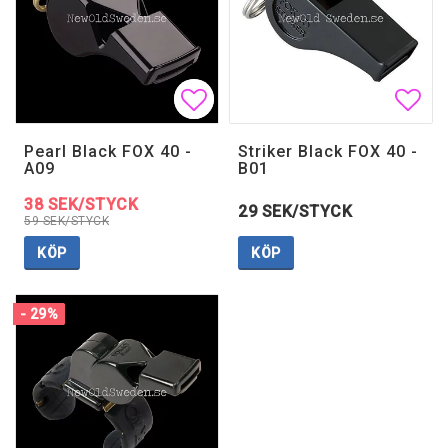
Lägg till i favoritlistan
Lägg till i favoritlistan
Lägg 
Pearl Black FOX 40 -
Striker Black FOX 40 -
A09
B01
38 SEK/STYCK
29 SEK/STYCK
59 SEK/STYCK
KÖP
KÖP
- 29%