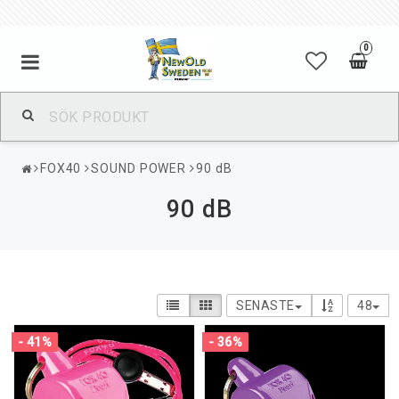
0
FOX40
SOUND POWER
90 dB
90 dB
SENASTE
48
- 41%
- 36%