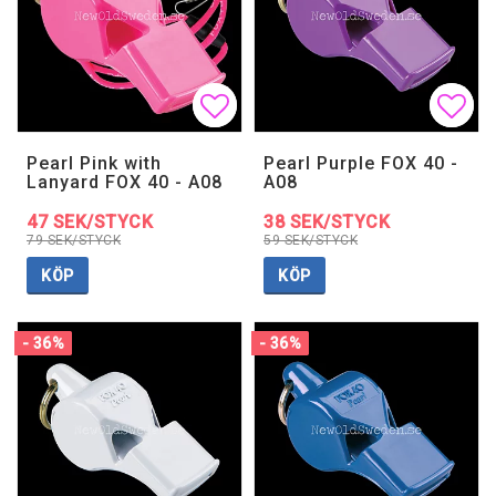
Lägg till i favoritlistan
Lägg till i favoritlistan
Lägg 
Lägg 
Pearl Pink with
Pearl Purple FOX 40 -
Lanyard FOX 40 - A08
A08
47 SEK/STYCK
38 SEK/STYCK
79 SEK/STYCK
59 SEK/STYCK
KÖP
KÖP
- 36%
- 36%