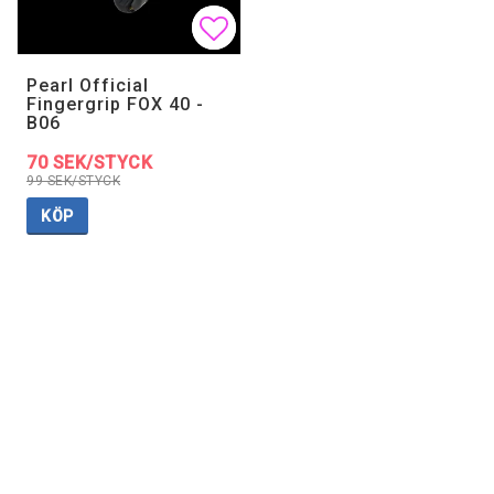
Lägg till i favoritlistan
Lägg till i favoritlistan
Pearl Official
Fingergrip FOX 40 -
B06
70 SEK/STYCK
99 SEK/STYCK
KÖP