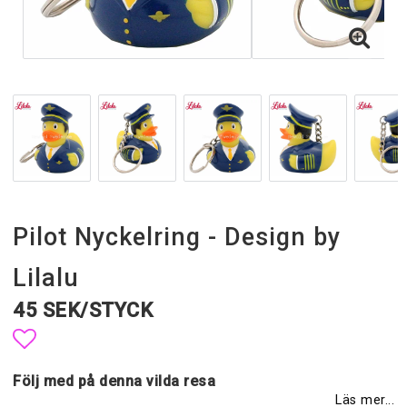
Pilot Nyckelring - Design by
Lilalu
45 SEK/STYCK
Lägg till i favoritlistan
Följ med på denna vilda resa
Läs mer...