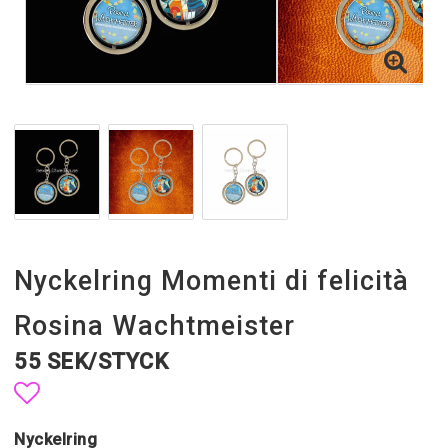
Nyckelring Momenti di felicità
Rosina Wachtmeister
55 SEK/STYCK
Lägg till i favoritlistan
Nyckelring