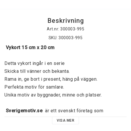
Beskrivning
Art.nr: 300003-995
SKU: 300003-995
 Vykort 15 cm x 20 cm
Detta vykort ingår i en serie
Skicka till vänner och bekanta. 
Rama in, ge bort i present, häng på väggen. 
Perfekta motiv för samlare. 
Unika motiv av byggnader, minne och platser. 
 Sverigemotiv.se 
 är ett svenskt företag som 
grundades 2015 av Jörgen Dahl och har sitt ursprung I 
VISA MER
Kalmar. 