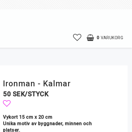
0
VARUKORG
Ironman - Kalmar
50 SEK/STYCK
Lägg till i favoritlistan
Vykort 15 cm x 20 cm
Unika motiv av byggnader, minnen och
platser.