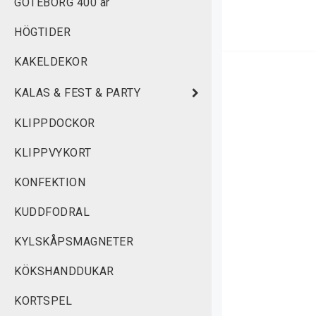
K
GÖTEBORG 400 år
S
HÖGTIDER
f
t
KAKELDEKOR
k
KALAS & FEST & PARTY
v
KLIPPDOCKOR
T
KLIPPVYKORT
KONFEKTION
KUDDFODRAL
KYLSKÅPSMAGNETER
KÖKSHANDDUKAR
KORTSPEL