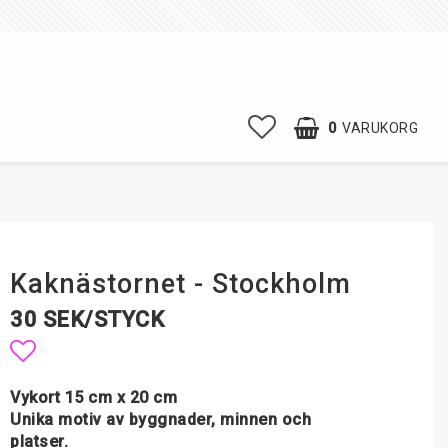
0
VARUKORG
Kaknästornet - Stockholm
30 SEK/STYCK
Lägg till i favoritlistan
Vykort 15 cm x 20 cm
Unika motiv av byggnader, minnen och
platser.