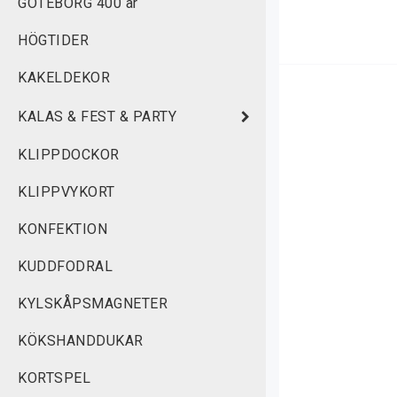
K
GÖTEBORG 400 år
S
HÖGTIDER
f
t
KAKELDEKOR
k
KALAS & FEST & PARTY
v
KLIPPDOCKOR
T
KLIPPVYKORT
KONFEKTION
KUDDFODRAL
KYLSKÅPSMAGNETER
KÖKSHANDDUKAR
KORTSPEL