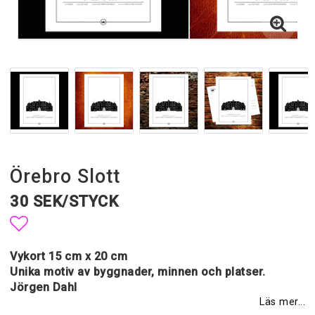
Örebro Slott
30 SEK/STYCK
Lägg till i favoritlistan
Vykort 15 cm x 20 cm
Unika motiv av byggnader, minnen och platser.
Jörgen Dahl
Läs mer...