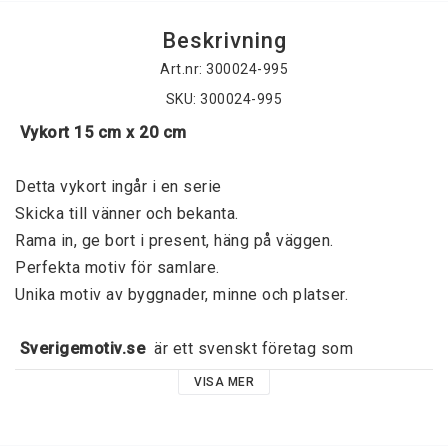
Beskrivning
Art.nr: 300024-995
SKU: 300024-995
 Vykort 15 cm x 20 cm
Detta vykort ingår i en serie
Skicka till vänner och bekanta. 
Rama in, ge bort i present, häng på väggen. 
Perfekta motiv för samlare. 
Unika motiv av byggnader, minne och platser. 
 Sverigemotiv.se 
 är ett svenskt företag som 
grundades 2015 av Jörgen Dahl och har sitt ursprung I 
VISA MER
Kalmar. 
Sverigemotiv.se erbjuder unika motiv av byggnader, 