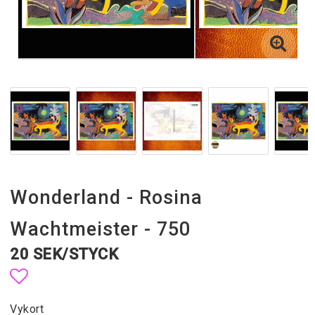
Wonderland - Rosina
Wachtmeister - 750
20 SEK/STYCK
Lägg till i favoritlistan
Vykort