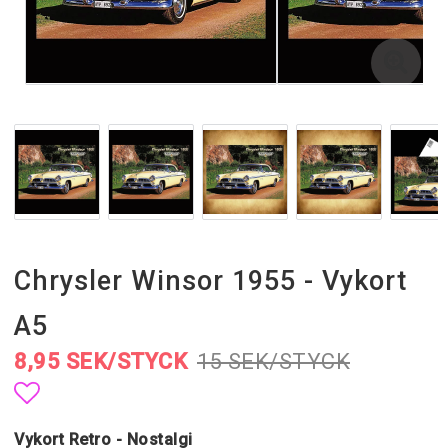
Chrysler Winsor 1955 - Vykort
A5
8,95 SEK/STYCK
15 SEK/STYCK
Lägg till i favoritlistan
Vykort Retro - Nostalgi