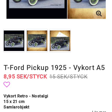
T-Ford Pickup 1925 - Vykort A5
8,95 SEK/STYCK
15 SEK/STYCK
Lägg till i favoritlistan
Vykort Retro - Nostalgi
15 x 21 cm
Samlarobjekt