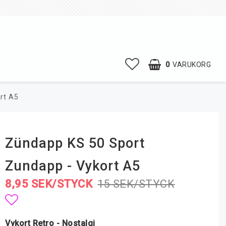
0
VARUKORG
rt A5
Zündapp KS 50 Sport
Zundapp - Vykort A5
8,95 SEK/STYCK
15 SEK/STYCK
Lägg till i favoritlistan
Vykort Retro - Nostalgi