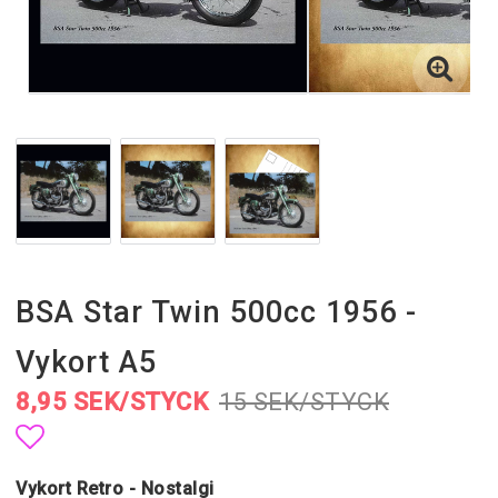
BSA Star Twin 500cc 1956 -
Vykort A5
8,95 SEK/STYCK
15 SEK/STYCK
Lägg till i favoritlistan
Vykort Retro - Nostalgi