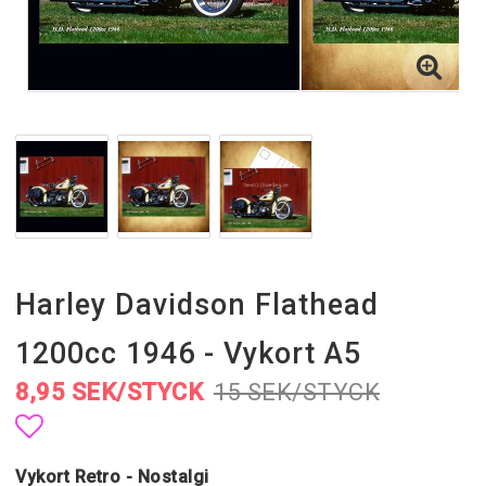
Harley Davidson Flathead
1200cc 1946 - Vykort A5
8,95 SEK/STYCK
15 SEK/STYCK
Lägg till i favoritlistan
Vykort Retro - Nostalgi