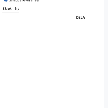
Snabba leveranser
Skick
Ny
DELA