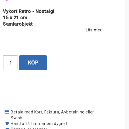
Lägg till i favoritlistan
Vykort Retro - Nostalgi
15 x 21 cm
Samlarobjekt
Läs mer...
KÖP
Betala med Kort, Faktura, Avbetalning eller
Swish
Handla 24 timmar om dygnet