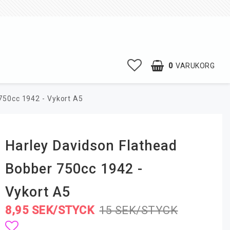
0
VARUKORG
750cc 1942 - Vykort A5
Harley Davidson Flathead
Bobber 750cc 1942 -
Vykort A5
8,95 SEK/STYCK
15 SEK/STYCK